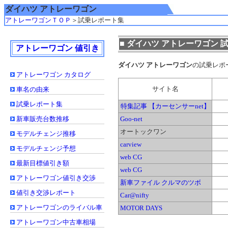
ダイハツ アトレーワゴン
アトレーワゴンＴＯＰ
＞
試乗レポート集
■ ダイハツ アトレーワゴン 
アトレーワゴン 値引き
ダイハツ アトレーワゴン
の試乗レポ
アトレーワゴン カタログ
サイト名
車名の由来
試乗レポート集
特集記事 【カーセンサーnet】
新車販売台数推移
Goo-net
オートックワン
モデルチェンジ推移
carview
モデルチェンジ予想
web CG
最新目標値引き額
web CG
アトレーワゴン値引き交渉
新車ファイル クルマのツボ
値引き交渉レポート
Car@nifty
アトレーワゴンのライバル車
MOTOR DAYS
アトレーワゴン中古車相場